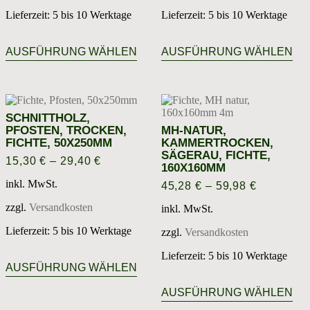
Lieferzeit:
5 bis 10 Werktage
Lieferzeit:
5 bis 10 Werktage
Dieses
Die
Produkt
Pro
AUSFÜHRUNG WÄHLEN
AUSFÜHRUNG WÄHLEN
weist
wei
mehrere
meh
Varianten
Var
auf.
auf.
Die
Die
SCHNITTHOLZ,
Optionen
Opt
PFOSTEN, TROCKEN,
MH-NATUR,
können
kön
FICHTE, 50X250MM
KAMMERTROCKEN,
auf
auf
SÄGERAU, FICHTE,
15,30
€
–
29,40
€
der
der
160X160MM
Produktseite
Prod
inkl. MwSt.
45,28
€
–
59,98
€
gewählt
gew
werden
wer
zzgl.
Versandkosten
inkl. MwSt.
Lieferzeit:
5 bis 10 Werktage
zzgl.
Versandkosten
Dieses
Lieferzeit:
5 bis 10 Werktage
Produkt
AUSFÜHRUNG WÄHLEN
weist
Die
mehrere
Pro
AUSFÜHRUNG WÄHLEN
Varianten
wei