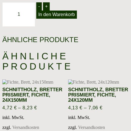
Schnittholz,
-
+
Latten
In den Warenkorb
trocken,
stückweise,
Fichte,
40x50mm
Menge
ÄHNLICHE PRODUKTE
ÄHNLICHE
PRODUKTE
SCHNITTHOLZ, BRETTER
SCHNITTHOLZ, BRETTER
PRISMIERT, FICHTE,
PRISMIERT, FICHTE,
24X150MM
24X120MM
4,72
€
–
8,23
€
4,13
€
–
7,06
€
inkl. MwSt.
inkl. MwSt.
zzgl.
Versandkosten
zzgl.
Versandkosten