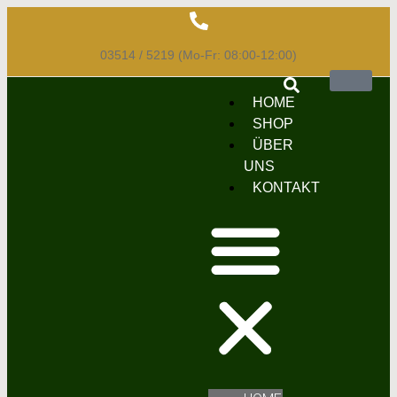
03514 / 5219 (Mo-Fr: 08:00-12:00)
HOME
SHOP
ÜBER
UNS
KONTAKT