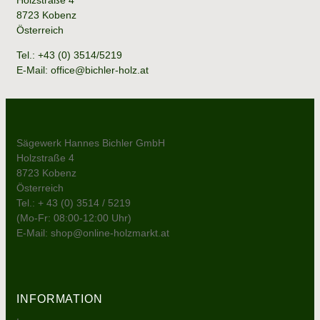
8723 Kobenz
Österreich
Tel.: +43 (0) 3514/5219
E-Mail: office@bichler-holz.at
Sägewerk Hannes Bichler GmbH
Holzstraße 4
8723 Kobenz
Österreich
Tel.:
+ 43 (0) 3514 / 5219
(Mo-Fr: 08:00-12:00 Uhr)
E-Mail:
shop@online-holzmarkt.at
INFORMATION