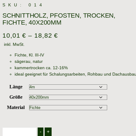
SKU: 014
SCHNITTHOLZ, PFOSTEN, TROCKEN,
FICHTE, 40X200MM
10,01
€
–
18,82
€
inkl. MwSt.
Fichte, Kl. III-IV
sägerau, natur
kammertrocken ca. 12-16%
ideal geeignet für Schalungsarbeiten, Rohbau und Dachausba
Länge
Größe
Material
Schnittholz,
-
+
Pfosten,