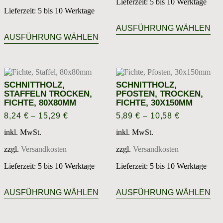
Lieferzeit:
5 bis 10 Werktage
Lieferzeit:
5 bis 10 Werktage
Die
Dieses
Pro
AUSFÜHRUNG WÄHLEN
Produkt
wei
AUSFÜHRUNG WÄHLEN
weist
meh
mehrere
Var
Varianten
auf.
auf.
Die
Die
Opt
SCHNITTHOLZ,
SCHNITTHOLZ,
Optionen
kön
STAFFELN TROCKEN,
PFOSTEN, TROCKEN,
können
auf
FICHTE, 80X80MM
FICHTE, 30X150MM
auf
der
8,24
€
–
15,29
€
5,89
€
–
10,58
€
der
Prod
Produktseite
gew
inkl. MwSt.
inkl. MwSt.
gewählt
wer
werden
zzgl.
Versandkosten
zzgl.
Versandkosten
Lieferzeit:
5 bis 10 Werktage
Lieferzeit:
5 bis 10 Werktage
Dieses
Die
Produkt
Pro
AUSFÜHRUNG WÄHLEN
AUSFÜHRUNG WÄHLEN
weist
wei
mehrere
meh
Varianten
Var