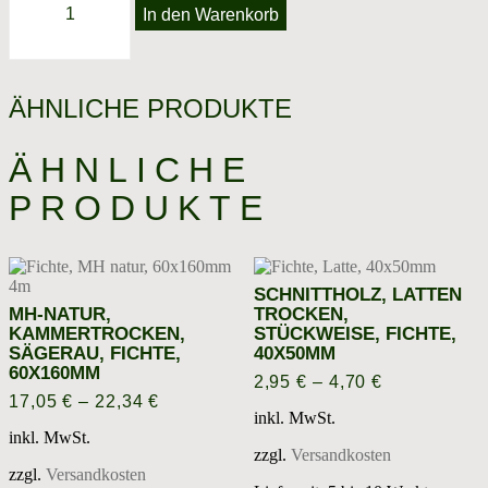
In den Warenkorb
trocken,
Fichte,
40x200mm
Menge
ÄHNLICHE PRODUKTE
ÄHNLICHE
PRODUKTE
SCHNITTHOLZ, LATTEN
MH-NATUR,
TROCKEN,
KAMMERTROCKEN,
STÜCKWEISE, FICHTE,
SÄGERAU, FICHTE,
40X50MM
60X160MM
2,95
€
–
4,70
€
17,05
€
–
22,34
€
inkl. MwSt.
inkl. MwSt.
zzgl.
Versandkosten
zzgl.
Versandkosten