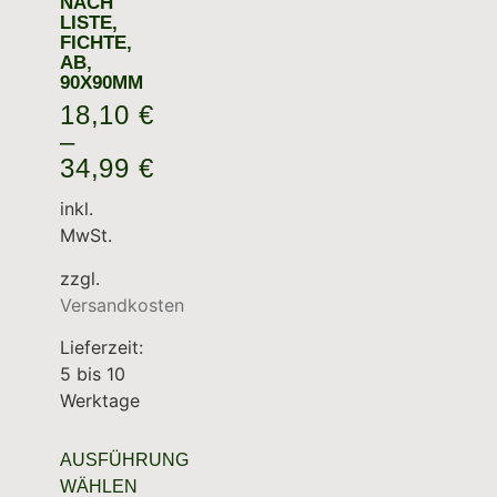
ACH L
ISTE, F
ICHTE, A
B, 9
0X90MM
18,10
€
–
34,99
€
inkl.
MwSt.
zzgl.
Versandkosten
Lieferzeit:
5 bis 10
Werktage
AUSFÜHRUNG
WÄHLEN