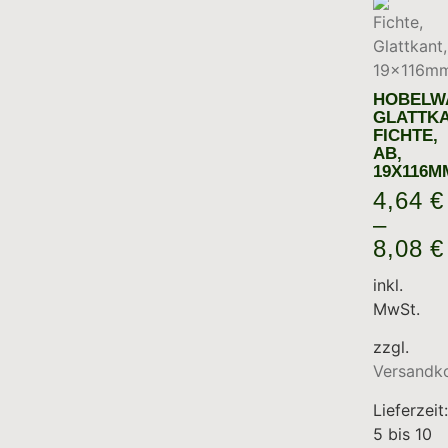
HOBELW
GLATTKA
FICHTE,
AB,
19X116M
4,64
€
–
8,08
€
inkl.
MwSt.
zzgl.
Versandk
Lieferzeit:
5 bis 10