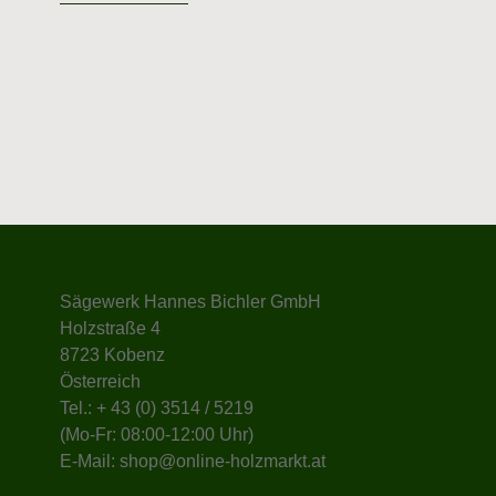
Sägewerk Hannes Bichler GmbH
Holzstraße 4
8723 Kobenz
Österreich
Tel.:
+ 43 (0) 3514 / 5219
(Mo-Fr: 08:00-12:00 Uhr)
E-Mail:
shop@online-holzmarkt.at