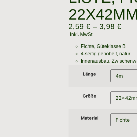
2X42MM
2,59
€
–
3,98
€
inkl. MwSt.
Fichte, Güteklasse B
4-seitig gehobelt, natur
Innenausbau, Zwischen
Länge
Größe
Material