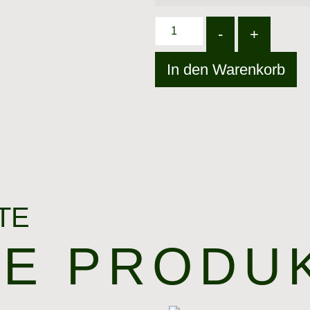
-
+
In den Warenkorb
TE
HE PRODU