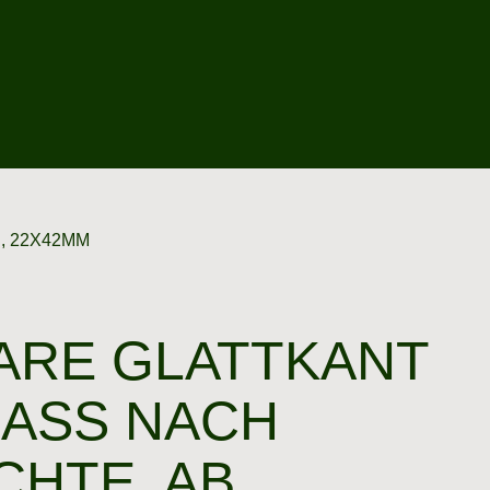
 22X42MM
ARE GLATTKANT
ASS NACH L
HTE, AB, 2