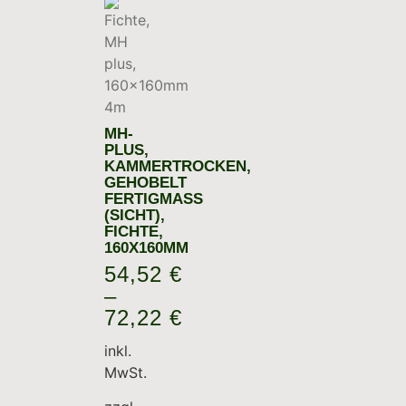
MH-
PLUS,
KAMMERTROCKEN,
GEHOBELT
FERTIGMASS (
SICHT), F
ICHTE, 1
60X160MM
54,52
€
–
72,22
€
inkl.
MwSt.