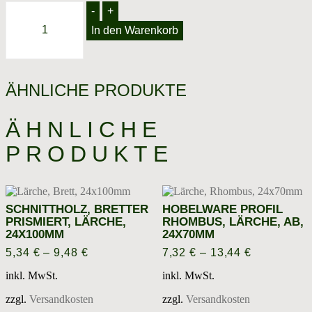
Hobelware
-
+
Glattkant,
In den Warenkorb
Lärche,
AB,
19x116mm
Menge
ÄHNLICHE PRODUKTE
ÄHNLICHE
PRODUKTE
SCHNITTHOLZ, BRETTER
HOBELWARE PROFIL
PRISMIERT, LÄRCHE,
RHOMBUS, LÄRCHE, AB,
24X100MM
24X70MM
5,34
€
–
9,48
€
7,32
€
–
13,44
€
inkl. MwSt.
inkl. MwSt.
zzgl.
Versandkosten
zzgl.
Versandkosten