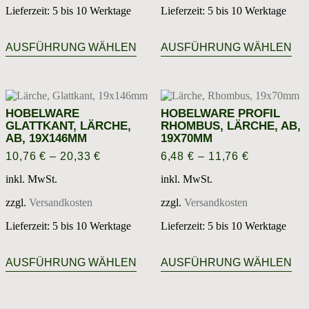
Lieferzeit:
5 bis 10 Werktage
Lieferzeit:
5 bis 10 Werktage
Dieses
Die
Produkt
Pro
AUSFÜHRUNG WÄHLEN
AUSFÜHRUNG WÄHLEN
weist
wei
mehrere
meh
Varianten
Var
auf.
auf.
Die
Die
HOBELWARE
HOBELWARE PROFIL
Optionen
Opt
GLATTKANT, LÄRCHE,
RHOMBUS, LÄRCHE, AB,
können
kön
AB, 19X146MM
19X70MM
auf
auf
10,76
€
–
20,33
€
6,48
€
–
11,76
€
der
der
Produktseite
Prod
inkl. MwSt.
inkl. MwSt.
gewählt
gew
werden
wer
zzgl.
Versandkosten
zzgl.
Versandkosten
Lieferzeit:
5 bis 10 Werktage
Lieferzeit:
5 bis 10 Werktage
Dieses
Die
Produkt
Pro
AUSFÜHRUNG WÄHLEN
AUSFÜHRUNG WÄHLEN
weist
wei
mehrere
meh
Varianten
Var