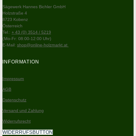
Sägewerk Hannes Bichler GmbH
Holzstraße 4
8723 Kobenz
Österreich
Tel.:
+ 43 (0) 3514 / 5219
(Mo-Fr: 08:00-12:00 Uhr)
E-Mail:
shop@online-holzmarkt.at
INFORMATION
Impressum
AGB
Datenschutz
Versand und Zahlung
Widerrufsrecht
WIDERRUFSBUTTON