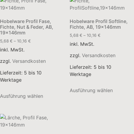
Varianten
Varianten
auf.
auf.
Die
Die
Hobelware Profil Fase,
Hobelware Profil Softline,
Optionen
Optionen
Fichte, Nut & Feder, AB,
Fichte, AB, 19x146mm
können
können
19x146mm
5,68
€
–
10,16
€
auf
auf
5,68
€
–
10,16
€
inkl. MwSt.
der
der
inkl. MwSt.
Produktseite
Produktse
zzgl.
Versandkosten
gewählt
gewählt
zzgl.
Versandkosten
Lieferzeit:
5 bis 10
werden
werden
Lieferzeit:
5 bis 10
Werktage
Werktage
Dieses
Ausführung wählen
Dieses
Produkt
Ausführung wählen
Produkt
weist
weist
mehrere
mehrere
Varianten
Varianten
auf.
auf.
Die
Die