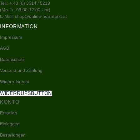
Tel.:
+ 43 (0) 3514 / 5219
auf
(Mo-Fr: 08:00-12:00 Uhr)
der
E-Mail:
shop@online-holzmarkt.at
Produktseite
INFORMATION
gewählt
werden
Impressum
AGB
Datenschutz
Versand und Zahlung
Widerrufsrecht
WIDERRUFSBUTTON
KONTO
Erstellen
Einloggen
Bestellungen