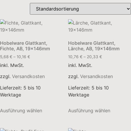
Hobelware Glattkant,
Hobelware Glattkant,
Fichte, AB, 19x146mm
Lärche, AB, 19x146mm
5,68
€
–
10,16
€
10,76
€
–
20,33
€
inkl. MwSt.
inkl. MwSt.
zzgl.
Versandkosten
zzgl.
Versandkosten
Lieferzeit:
5 bis 10
Lieferzeit:
5 bis 10
Werktage
Werktage
Dieses
Dieses
Ausführung wählen
Ausführung wählen
Produkt
Produkt
weist
weist
mehrere
mehrere