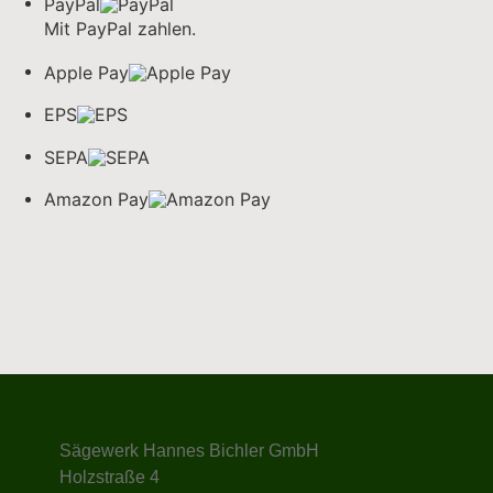
PayPal
Mit PayPal zahlen.
Apple Pay
EPS
SEPA
Amazon Pay
Sägewerk Hannes Bichler GmbH
Holzstraße 4