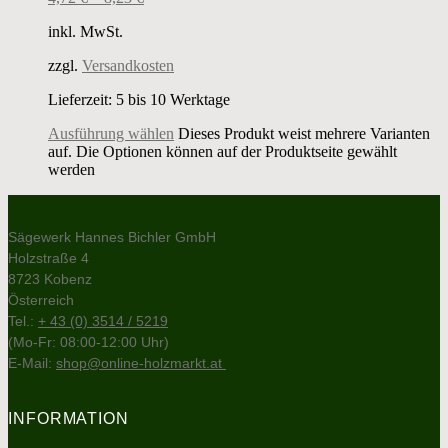
inkl. MwSt.
zzgl.
Versandkosten
Lieferzeit:
5 bis 10 Werktage
Ausführung wählen
Dieses Produkt weist mehrere Varianten
auf. Die Optionen können auf der Produktseite gewählt
werden
Sägewerk Hannes Bichler GmbH
Holzstraße 4
8723 Kobenz
Österreich
Tel.:
+ 43 (0) 3514 / 5219
(Mo-Fr: 08:00-12:00 Uhr)
E-Mail:
shop@online-holzmarkt.at
INFORMATION